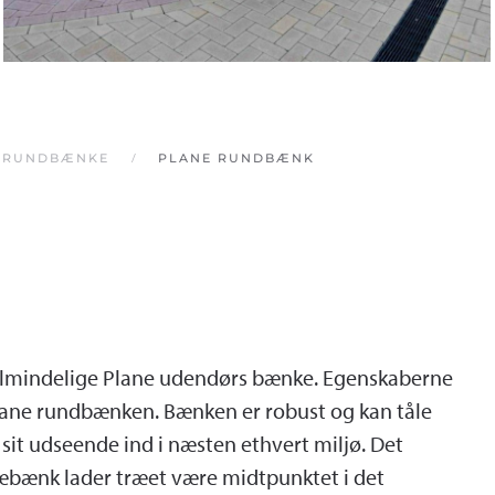
RUNDBÆNKE
PLANE RUNDBÆNK
 almindelige Plane udendørs bænke. Egenskaberne
lane rundbænken. Bænken er robust og kan tåle
it udseende ind i næsten ethvert miljø. Det
ræbænk lader træet være midtpunktet i det