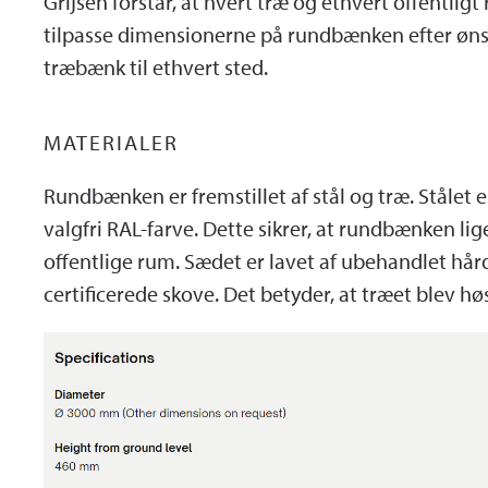
Grijsen forstår, at hvert træ og ethvert offentlig
tilpasse dimensionerne på rundbænken efter øns
træbænk til ethvert sted.
MATERIALER
Rundbænken er fremstillet af stål og træ. Stålet 
valgfri RAL-farve. Dette sikrer, at rundbænken l
offentlige rum. Sædet er lavet af ubehandlet hård
certificerede skove. Det betyder, at træet blev h