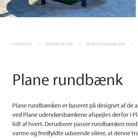
FORSIDE
PRODUKTER
BYRUMSMØBLER
Plane rundbænk
Plane rundbænken er baseret på designet af de
ved Plane udendørsbænkene afspejles derfor i P
lidt af hvert. Derudover passer rundbænken med s
varme og fredfyldte udseende sikrer, at denne t