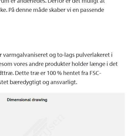
t rum er anderledes. Derfor er det muligt at
ke. På denne måde skaber vi en passende
er varmgalvaniseret og to-lags pulverlakeret i
igesom vores andre produkter holder længe i det
ttræ. Dette træ er 100 % hentet fra FSC-
østet bæredygtigt og ansvarligt.