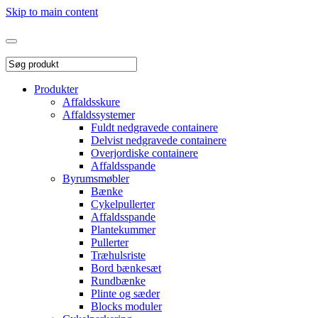
Skip to main content
Produkter
Affaldsskure
Affaldssystemer
Fuldt nedgravede containere
Delvist nedgravede containere
Overjordiske containere
Affaldsspande
Byrumsmøbler
Bænke
Cykelpullerter
Affaldsspande
Plantekummer
Pullerter
Træhulsriste
Bord bænkesæt
Rundbænke
Plinte og sæder
Blocks moduler