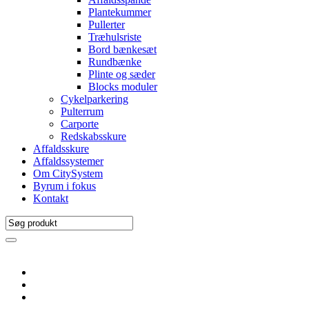
Plantekummer
Pullerter
Træhulsriste
Bord bænkesæt
Rundbænke
Plinte og sæder
Blocks moduler
Cykelparkering
Pulterrum
Carporte
Redskabsskure
Affaldsskure
Affaldssystemer
Om CitySystem
Byrum i fokus
Kontakt