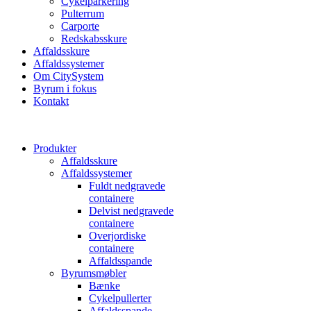
Cykelparkering
Pulterrum
Carporte
Redskabsskure
Affaldsskure
Affaldssystemer
Om CitySystem
Byrum i fokus
Kontakt
Produkter
Affaldsskure
Affaldssystemer
Fuldt nedgravede
containere
Delvist nedgravede
containere
Overjordiske
containere
Affaldsspande
Byrumsmøbler
Bænke
Cykelpullerter
Affaldsspande