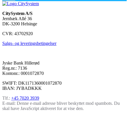
CitySystem A/S
Jernbæk Allé 36
DK-3200 Helsinge
CVR: 43702920
Salgs- og leveringsbetingelser
Jyske Bank Hillerød
Reg.nr.: 7136
Kontonr.: 0001072870
SWIFT: DK1171360001072870
IBAN: JYBADKKK
Tlf.:
+45 7020 3939
E-mail:
Denne e-mail adresse bliver beskyttet mod spambots. Du
skal have JavaScript aktiveret for at vise den.
Kontakt os