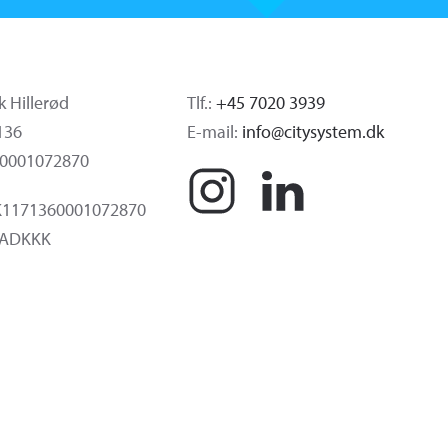
k Hillerød
Tlf.:
+45 7020 3939
7136
E-mail:
info@citysystem.dk
 0001072870
K1171360001072870
BADKKK