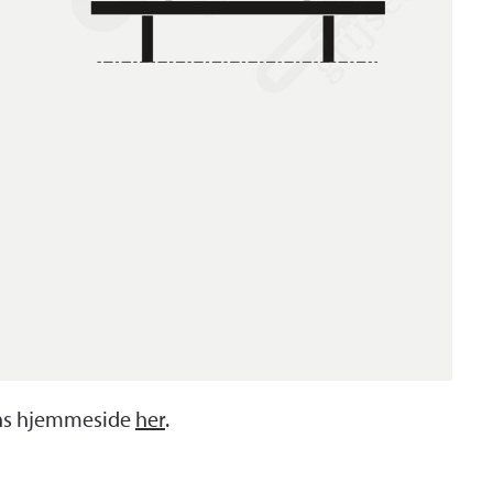
ens hjemmeside
her
.