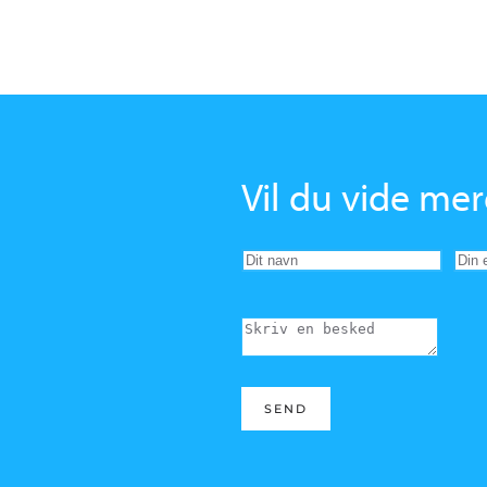
Vil du vide me
SEND