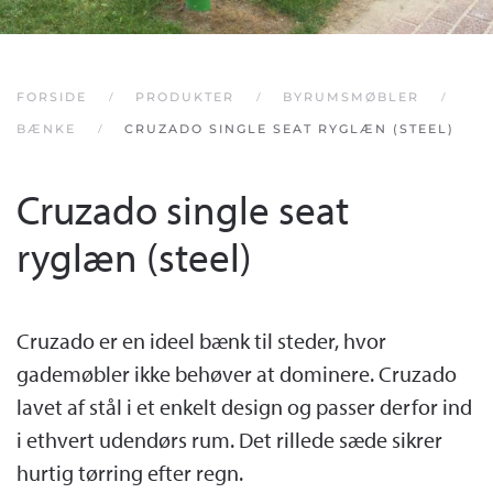
FORSIDE
PRODUKTER
BYRUMSMØBLER
BÆNKE
CRUZADO SINGLE SEAT RYGLÆN (STEEL)
Cruzado single seat
ryglæn (steel)
Cruzado er en ideel bænk til steder, hvor
gademøbler ikke behøver at dominere. Cruzado
lavet af stål i et enkelt design og passer derfor ind
i ethvert udendørs rum. Det rillede sæde sikrer
hurtig tørring efter regn.