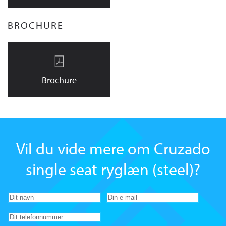
BROCHURE
Brochure
Vil du vide mere om Cruzado
single seat ryglæn (steel)?