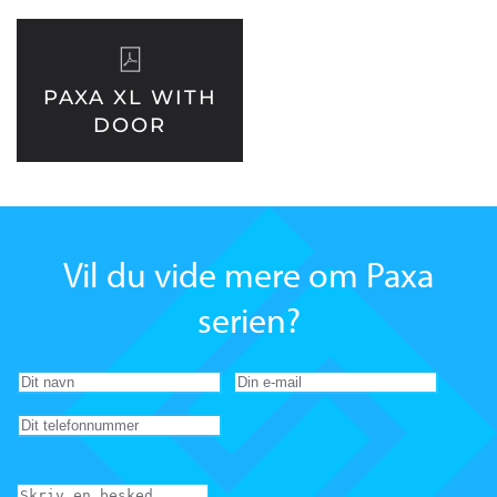
PAXA XL WITH
DOOR
Vil du vide mere om Paxa
serien?