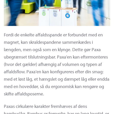
Fordi de enkelte affaldsspande er forbundet med en
magnet, kan skraldespandene sammenkædes i
længden, men også som en klynge. Dette gør Paxa
ubegrænset tilslutningsbar. Paxa'en kan eftermonteres
(hvor det gælder) afhængig af volumen og typen af
affaldsflow. Paxa'en kan konfigureres efter din smag:
med et løst låg, et hængslet og dæmpet låg eller endda
med en hoveddør, så du ergonomisk kan rengøre og
skifte affaldsposerne.
Paxas cirkulære karakter fremhæves af dens
bambuslåg. Bambus er fornyelig, har en lang levetid, er